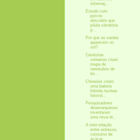
informaç...
Estudo com
porcos
descobre que
pílula vibratória
p...
Por que as sardas
aparecem no
sol?
Cientistas
coreanos criam
roupa de
nanotubos de
bo...
Chineses criam
uma bateria
híbrida nuclear-
fotovol...
Pesquisadores
dinamarqueses
inventaram
uma nova té...
A inter-relação
entre estresse,
consumo de
açúcar ...