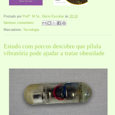
Postado por
Profº. M.Sc. Décio Escobar
às
20:10
Nenhum comentário:
Marcadores:
Tecnologia
Estudo com porcos descobre que pílula
vibratória pode ajudar a tratar obesidade