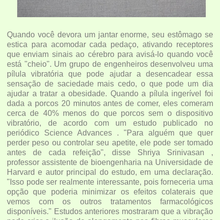
Quando você devora um jantar enorme, seu estômago se
estica para acomodar cada pedaço, ativando receptores
que enviam sinais ao cérebro para avisá-lo quando você
está "cheio". Um grupo de engenheiros desenvolveu uma
pílula vibratória que pode ajudar a desencadear essa
sensação de saciedade mais cedo, o que pode um dia
ajudar a tratar a obesidade. Quando a pílula ingerível foi
dada a porcos 20 minutos antes de comer, eles comeram
cerca de 40% menos do que porcos sem o dispositivo
vibratório, de acordo com um estudo publicado no
periódico Science Advances . "Para alguém que quer
perder peso ou controlar seu apetite, ele pode ser tomado
antes de cada refeição", disse Shriya Srinivasan ,
professor assistente de bioengenharia na Universidade de
Harvard e autor principal do estudo, em uma declaração.
"Isso pode ser realmente interessante, pois forneceria uma
opção que poderia minimizar os efeitos colaterais que
vemos com os outros tratamentos farmacológicos
disponíveis." Estudos anteriores mostraram que a vibração