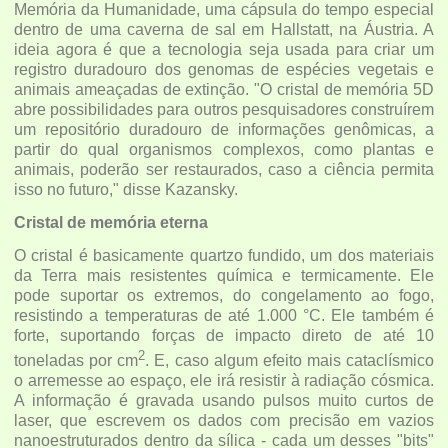
Memória da Humanidade, uma cápsula do tempo especial
dentro de uma caverna de sal em Hallstatt, na Áustria. A
ideia agora é que a tecnologia seja usada para criar um
registro duradouro dos genomas de espécies vegetais e
animais ameaçadas de extinção. "O cristal de memória 5D
abre possibilidades para outros pesquisadores construírem
um repositório duradouro de informações genômicas, a
partir do qual organismos complexos, como plantas e
animais, poderão ser restaurados, caso a ciência permita
isso no futuro," disse Kazansky.
Cristal de memória eterna
O cristal é basicamente quartzo fundido, um dos materiais
da Terra mais resistentes química e termicamente. Ele
pode suportar os extremos, do congelamento ao fogo,
resistindo a temperaturas de até 1.000 °C. Ele também é
forte, suportando forças de impacto direto de até 10
2
toneladas por cm
. E, caso algum efeito mais cataclísmico
o arremesse ao espaço, ele irá resistir à radiação cósmica.
A informação é gravada usando pulsos muito curtos de
laser, que escrevem os dados com precisão em vazios
nanoestruturados dentro da sílica - cada um desses "bits"