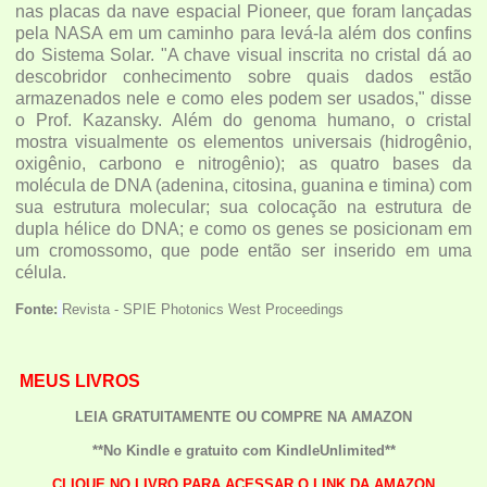
nas placas da nave espacial Pioneer, que foram lançadas
pela NASA em um caminho para levá-la além dos confins
do Sistema Solar. "A chave visual inscrita no cristal dá ao
descobridor conhecimento sobre quais dados estão
armazenados nele e como eles podem ser usados," disse
o Prof. Kazansky. Além do genoma humano, o cristal
mostra visualmente os elementos universais (hidrogênio,
oxigênio, carbono e nitrogênio); as quatro bases da
molécula de DNA (adenina, citosina, guanina e timina) com
sua estrutura molecular; sua colocação na estrutura de
dupla hélice do DNA; e como os genes se posicionam em
um cromossomo, que pode então ser inserido em uma
célula.
Fonte:
Revista - SPIE Photonics West Proceedings
MEUS LIVROS
LEIA GRATUITAMENTE OU COMPRE NA AMAZON
**No Kindle e gratuito com KindleUnlimited**
CLIQUE NO LIVRO PARA ACESSAR O LINK DA AMAZON