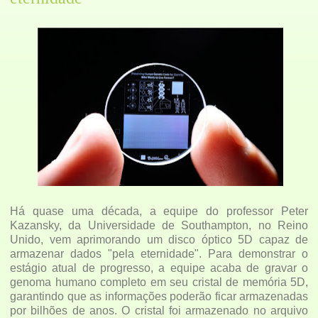
Há quase uma década, a equipe do professor Peter
Kazansky, da Universidade de Southampton, no Reino
Unido, vem aprimorando um disco óptico 5D capaz de
armazenar dados "pela eternidade". Para demonstrar o
estágio atual de progresso, a equipe acaba de gravar o
genoma humano completo em seu cristal de memória 5D,
garantindo que as informações poderão ficar armazenadas
por bilhões de anos. O cristal foi armazenado no arquivo