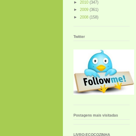
►
2010
(347)
►
2009
(361)
►
2008
(158)
Twitter
Postagens mais visitadas
LIVRO:ECOCOZINHA