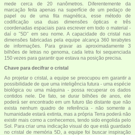
mede cerca de 20 nanômetros. Diferentemente da
marcação feita apenas na superfície de um pedaço de
papel ou de uma fita magnética, esse método de
codificação usa duas dimensões ópticas e três
coordenadas espaciais para escrever em todo o material -
daí o "5D" em seu nome. A capacidade do cristal nas
dimensões fabricadas pela equipe alcança 360 terabytes
de informações. Para gravar as aproximadamente 3
bilhões de letras no genoma, cada letra foi sequenciada
150 vezes para garantir que estava na posição precisa.
Chave para decifrar o cristal
Ao projetar o cristal, a equipe se preocupou em garantir a
possibilidade de que uma inteligência futura - uma espécie
biológica ou uma máquina - possa recuperar os dados
contidos nele. De fato, se durar bilhões de anos, ele
poderá ser encontrado em um futuro tão distante que não
exista nenhum quadro de referência - não somente a
humanidade estará extinta, mas a própria Terra poderá não
existir mais como a conhecemos, tendo sido engolida pelo
Sol. Para criar uma indicação visual do que está guardado
no cristal de memória 5D, a equipe foi buscar inspiração