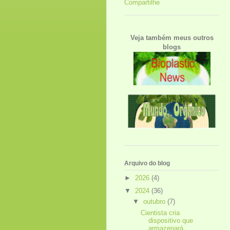
Compartilhe
Veja também meus outros
blogs
Arquivo do blog
►
2026
(4)
▼
2024
(36)
▼
outubro
(7)
Cientista cria
dispositivo que
armazenará